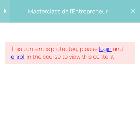
Masterclass de l’Entrepreneur
Masterclass
Le choix du véhicule
6
Accueil
Courses
This content is protected, please
login
and
Masterclass de l’Entrepreneur
S’associer
5
enroll
in the course to view this content!
6. Le pacte d’actionnaires
7. Les conflits entre
associés
8. Les pouvoirs de
l’actionnaire
9. L’Assemblée générale