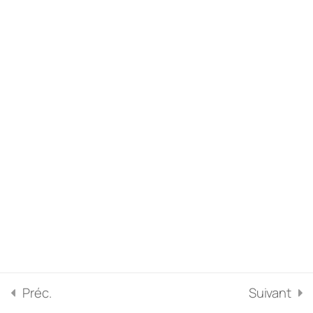
10. L’administration de la
société
Les obligations
4
fiscales et
comptables
Préc.
Suivant