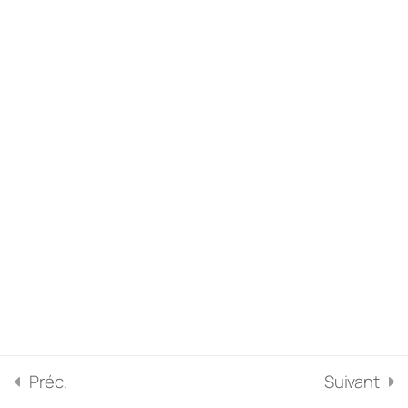
13. Les mentions
obligatoires dans les
documents commerciaux
14. La TVA
Préc.
Suivant