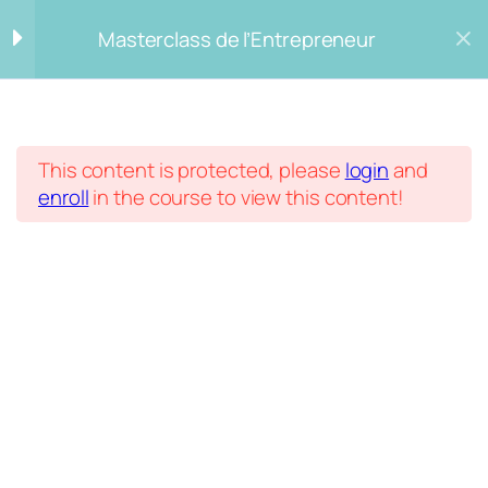
Masterclass de l’Entrepreneur
Masterclass
Le choix du véhicule
6
Accueil
Courses
This content is protected, please
login
and
Masterclass de l’Entrepreneur
S’associer
5
enroll
in the course to view this content!
Les obligations
4
fiscales et
comptables
11. L’apport et le capital
12. Les obligations en
matière de comptabilité